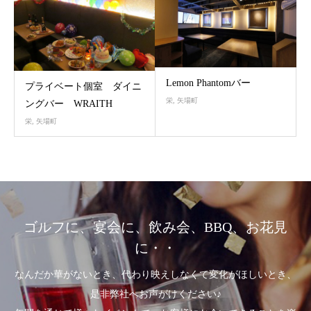
Lemon Phantomバー
プライベート個室 ダイニ
栄
,
矢場町
ングバー WRAITH
栄
,
矢場町
ゴルフに、宴会に、飲み会、BBQ、お花見
に・・
なんだか華がないとき、代わり映えしなくて変化がほしいとき、
是非弊社へお声がけください♪