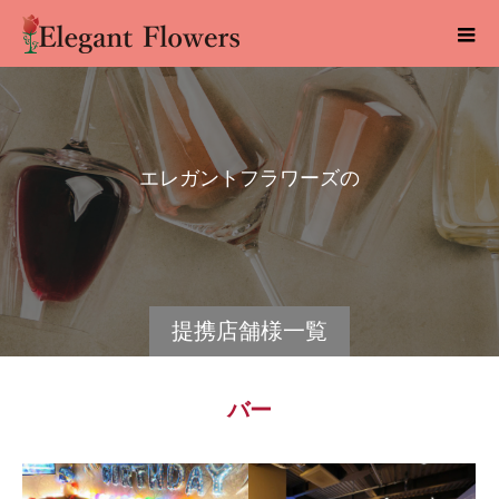
エ
レ
ガ
ン
ト
フ
ラ
ワ
ー
ズ
の
提
携
店
提携店舗様一覧
バー