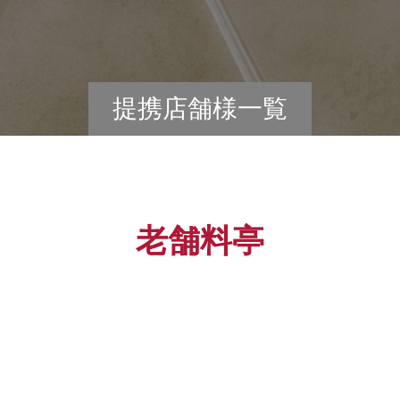
提携店舗様一覧
老舗料亭