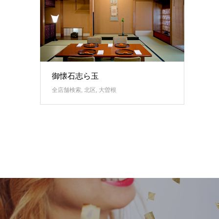
御懐石志ら玉
全店舗検索
,
北区
,
大曽根