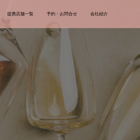
提携店舗一覧
予約・お問合せ
会社紹介
ご
予