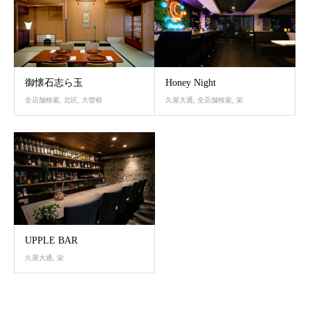
御懐石志ら玉
Honey Night
全店舗検索
,
北区
,
大曽根
久屋大通
,
全店舗検索
,
栄
UPPLE BAR
久屋大通
,
栄