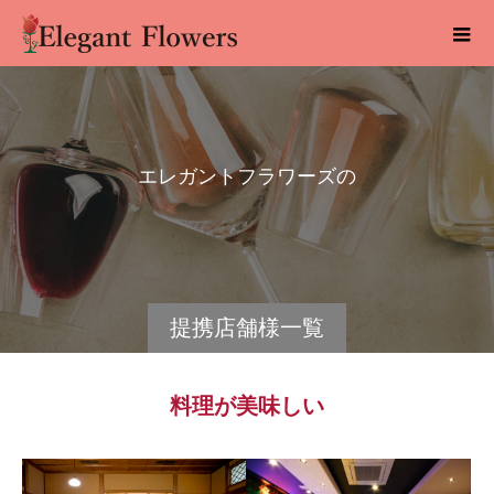
エ
レ
ガ
ン
ト
フ
ラ
ワ
ー
ズ
の
提
携
店
提携店舗様一覧
料理が美味しい