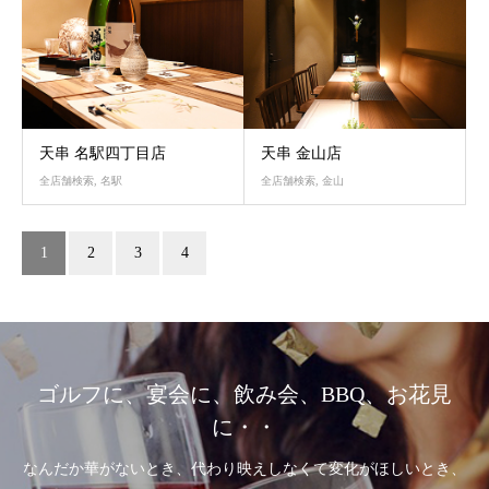
天串 名駅四丁目店
天串 金山店
全店舗検索
,
名駅
全店舗検索
,
金山
1
2
3
4
ゴルフに、宴会に、飲み会、BBQ、お花見
に・・
なんだか華がないとき、代わり映えしなくて変化がほしいとき、