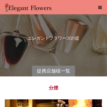
エ
レ
ガ
ン
ト
フ
ラ
ワ
ー
ズ
の
提
携
店
舗
様
提携店舗様一覧
分煙