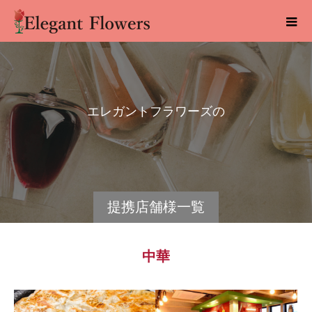
エ
レ
ガ
ン
ト
フ
ラ
ワ
ー
ズ
の
提
携
店
提携店舗様一覧
中華