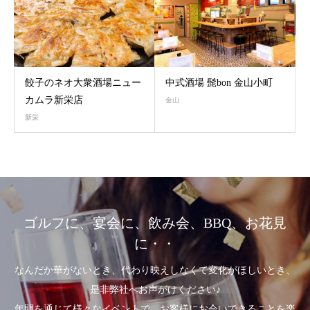
餃子のネオ大衆酒場ニュー
中式酒場 髭bon 金山小町
カムラ新栄店
金山
新栄
ゴルフに、宴会に、飲み会、BBQ、お花見
に・・
なんだか華がないとき、代わり映えしなくて変化がほしいとき、
是非弊社へお声がけください♪
年間を通じて様々なイベントで、お客様にお会いできることを楽