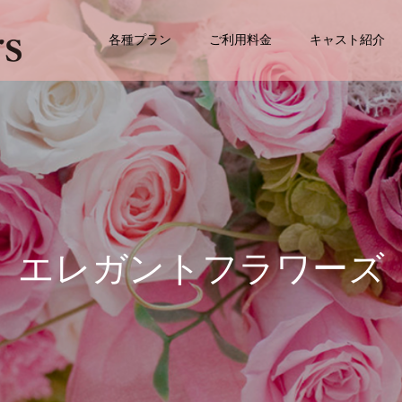
各種プラン
ご利用料金
キャスト紹介
エ
レ
ガ
ン
ト
フ
ラ
ワ
ー
ズ
お
客
様
の
声