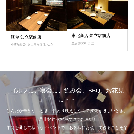
東北商店 知立駅前店
豚金 知立駅前店
全店舗検索
,
知立
全店舗検索
,
名古屋市郊外
,
知立
ゴルフに、宴会に、飲み会、BBQ、お花見
に・・
なんだか華がないとき、代わり映えしなくて変化がほしいとき、
是非弊社へお声がけください♪
年間を通じて様々なイベントで、お客様にお会いできることを楽