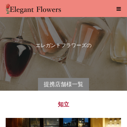
エ
レ
ガ
ン
ト
フ
ラ
ワ
ー
ズ
の
提
携
店
提携店舗様一覧
知立