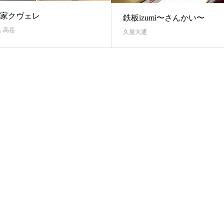
家クヴェレ
鉄板izumi〜さんかい〜
,
高岳
久屋大通