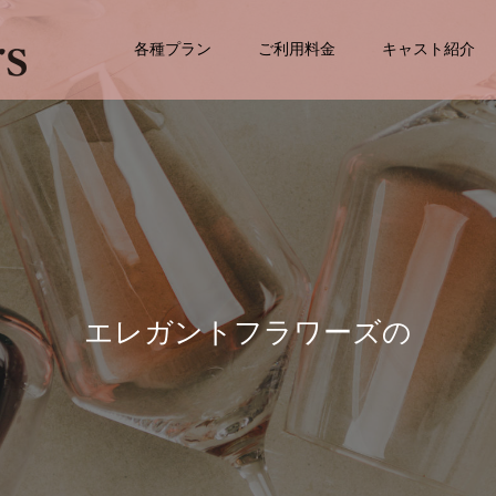
各種プラン
ご利用料金
キャスト紹介
ン
ト
フ
ラ
ワ
ー
ズ
の
提
携
店
舗
様
へ
の
ご