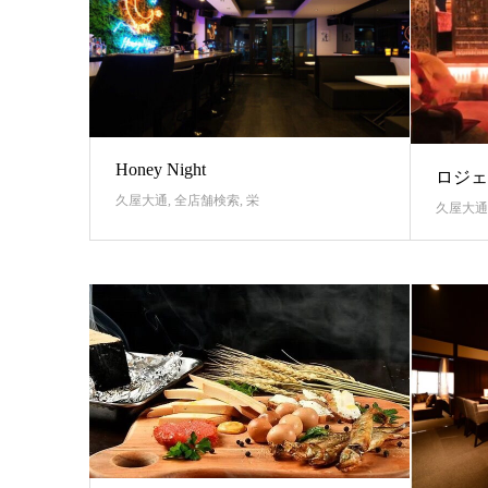
Honey Night
ロジェ
久屋大通
,
全店舗検索
,
栄
久屋大通