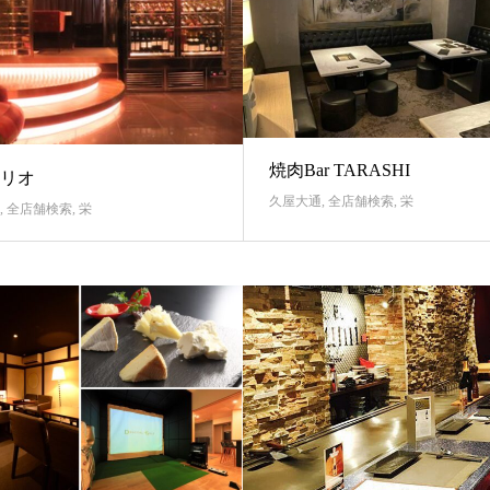
焼肉Bar TARASHI
リオ
久屋大通
,
全店舗検索
,
栄
,
全店舗検索
,
栄