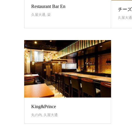
Restaurant Bar En
チーズ
久屋大通
,
栄
久屋大通
King&Prince
丸の内
,
久屋大通