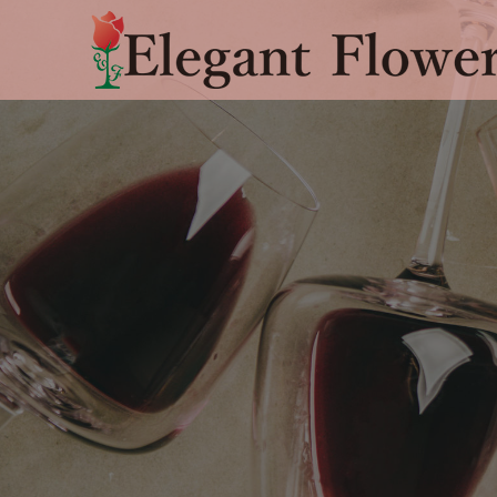
エ
レ
ガ