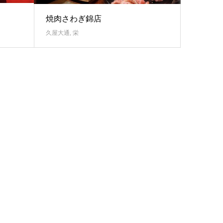
焼肉さわぎ錦店
久屋大通
,
栄