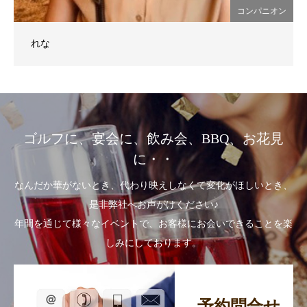
コンパニオン
れな
ゴルフに、宴会に、飲み会、BBQ、お花見
に・・
なんだか華がないとき、代わり映えしなくて変化がほしいとき、
是非弊社へお声がけください♪
年間を通じて様々なイベントで、お客様にお会いできることを楽
しみにしております。
予約問合せ