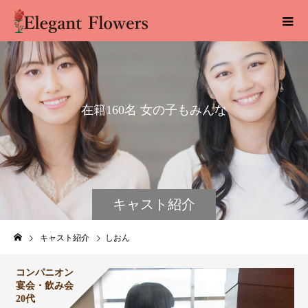
在
籍
1
6
0
名
女
の
子
も
み
ん
な
仲
良
し
で
す
キャスト紹介
キャスト紹介
しおん
コンパニオン
宴会・飲み会
20代