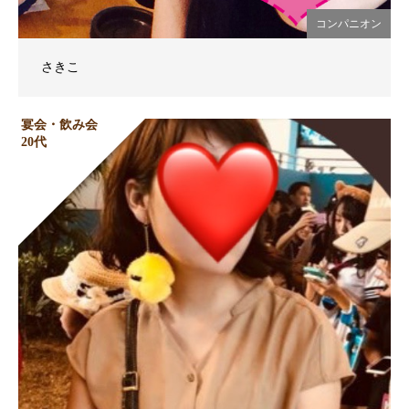
コンパニオン
さきこ
宴会・飲み会
20代